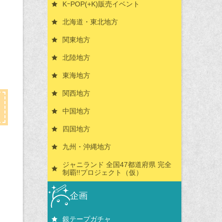
KｰPOP(+K)販売イベント
北海道・東北地方
関東地方
北陸地方
東海地方
関西地方
中国地方
四国地方
九州・沖縄地方
ジャニランド 全国47都道府県 完全
制覇!!プロジェクト（仮）
企画
銀テープガチャ