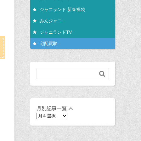
ジャニランド 新春福袋
みんジャニ
ジャニランドTV
宅配買取

月別記事一覧
月
別
記
事