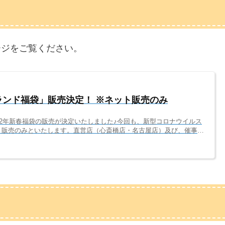
ージをご覧ください。
ニランド福袋」販売決定！ ※ネット販売のみ
22年新春福袋の販売が決定いたしました♪今回も、新型コロナウイルス
ト販売のみといたします。直営店（心斎橋店・名古屋店）及び、催事会
で、あらかじめご了承ください。グループ別、個人別に、商品種別ごと
しました。ぜひ、お友達、ご家族でお楽しみいただけましたらうれしい
2年もジャニランドをよろしくお願いいたします。販売サイト・日程202
以下日程で販売いたし...