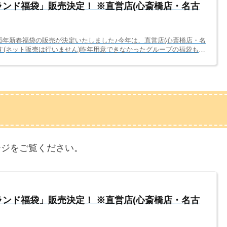
ニランド福袋」販売決定！ ※直営店(心斎橋店・名古
26年新春福袋の販売が決定いたしました♪今年は、直営店(心斎橋店・名
す(ネット販売は行いません)昨年用意できなかったグループの福袋も今
んでもらえるよう準備いたしましたので、ご来店心よりお待ちしており
6年のジャニランド新春福袋は、以下日程で販売いたします。店舗販売
026年1月3日(土)～5日(月) 11～18時ジャニランド名古屋店(実店
) 11～18時ネット販売...
ージをご覧ください。
ニランド福袋」販売決定！ ※直営店(心斎橋店・名古