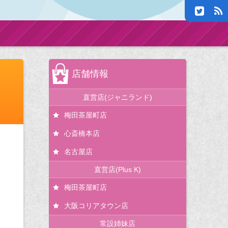
店舗情報
直営店(ジャニランド)
梅田茶屋町店
心斎橋本店
名古屋店
直営店(Plus K)
梅田茶屋町店
大阪コリアタウン店
常設姉妹店