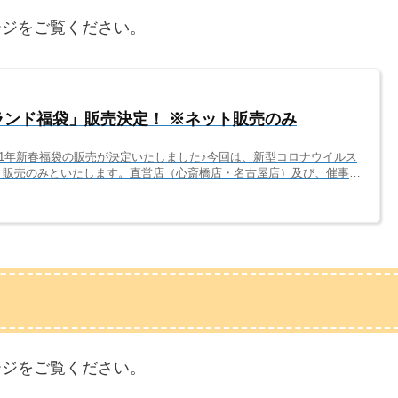
ージをご覧ください。
ニランド福袋」販売決定！ ※ネット販売のみ
21年新春福袋の販売が決定いたしました♪今回は、新型コロナウイルス
ト販売のみといたします。直営店（心斎橋店・名古屋店）及び、催事会
で、あらかじめご了承ください。グループ別、個人別に、商品種別ごと
しました。ぜひ、お友達、ご家族でお楽しみいただけましたらうれしい
ドをよろしくお願いいたします。販売サイト・日程2021年のジャニラン
いたします。ジャニラン...
ージをご覧ください。