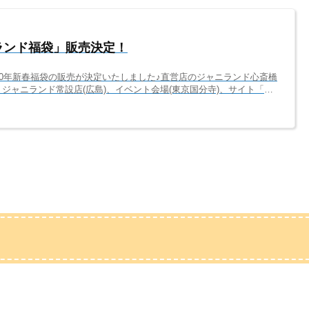
ニランド福袋」販売決定！
20年新春福袋の販売が決定いたしました♪直営店のジャニランド心斎橋
ジャニランド常設店(広島)、イベント会場(東京国分寺)、サイト「ジ
。グループ別、個人別に、商品種別ごとにたくさんの福袋を用意いたし
族、お誘いあわせの上、たくさんのお客様にご来店いただけましたらう
ニランドをよろしくお願いいたします。販売場所・日程2020年のジャニ
販売いたします。開催場...