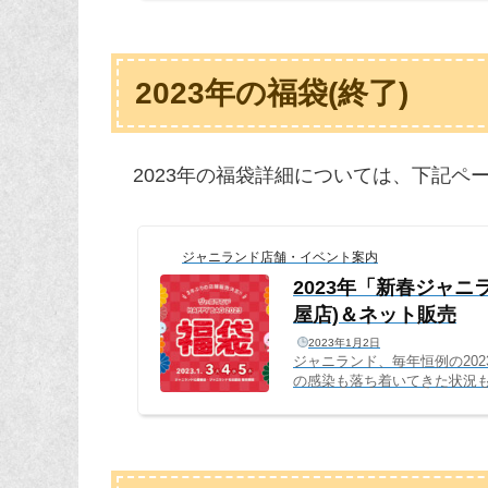
ます。販売サイト・日程202
ジャニランド心斎橋店(実店舗)：2
舗)：2024年1月3日(水)～5日(金
2023年の福袋(終了)
2023年の福袋詳細については、下記ペ
ジャニランド店舗・イベント案内
2023年「新春ジャ
屋店)＆ネット販売
2023年1月2日
ジャニランド、毎年恒例の20
の感染も落ち着いてきた状況も
す。併せてネット販売も後日
小しての販売となりますが、
りお待ちしております。販売サ
します。店舗販売ジャニランド心斎