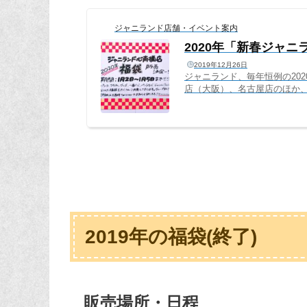
ジャニランド店舗・イベント案内
2020年「新春ジャ
2019年12月26日
ジャニランド、毎年恒例の20
店（大阪）、名古屋店のほか、
ャニ市」でも販売いたします
ました。ぜひ、お友達、ご家
れしいです。2020年もジャ
ランド新春福袋は、以下日程で
2019年の福袋(終了)
販売場所・日程