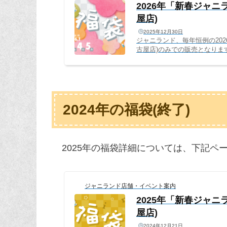
2026年「新春ジャ
屋店)
2025年12月30日
ジャニランド、毎年恒例の20
古屋店)のみでの販売となりま
回新登場！多くのお客様に喜
ます。販売サイト・日程202
ジャニランド心斎橋店(実店舗)：2
舗)：2026年1月3日(土)～5日(月
2024年の福袋(終了)
2025年の福袋詳細については、下記ペ
ジャニランド店舗・イベント案内
2025年「新春ジャ
屋店)
2024年12月21日