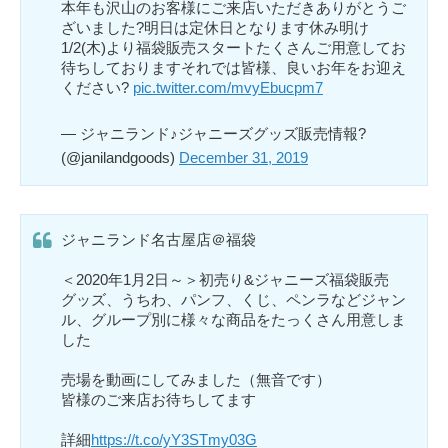
本年も沢山のお客様にご来店いただきありがとうご
ざいました?明日は定休日となります休み明け
1/2(木)より福袋販売スタートたくさんご用意してお
待ちしておりますそれでは皆様、良いお年をお迎え
ください?
pic.twitter.com/mvyEbucpm7
— ジャニランド♪ジャニーズグッズ販売情報?
(@janilandgoods)
December 31, 2019
ジャニランド名古屋店＠福袋
＜2020年1月2日～＞初売り&ジャニーズ福袋販売
グッズ、うちわ、パンフ、くじ、ペンラなどジャン
ル、グループ別に様々な商品をたっくさん用意しま
した
売場を動画にしてみました（無音です）
皆様のご来店お待ちしてます
詳細
https://t.co/yY3STmy03G