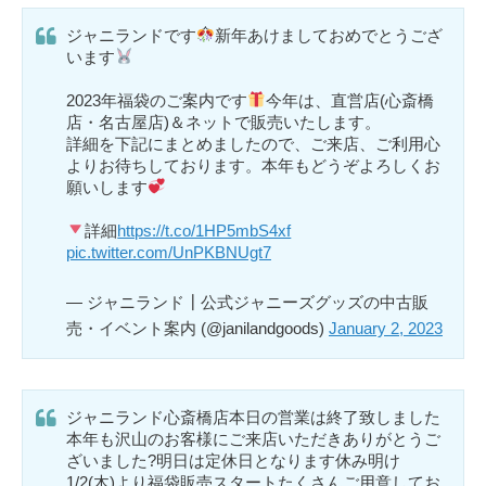
ジャニランドです
新年あけましておめでとうござ
います
2023年福袋のご案内です
今年は、直営店(心斎橋
店・名古屋店)＆ネットで販売いたします。
詳細を下記にまとめましたので、ご来店、ご利用心
よりお待ちしております。本年もどうぞよろしくお
願いします
詳細
https://t.co/1HP5mbS4xf
pic.twitter.com/UnPKBNUgt7
— ジャニランド┃公式ジャニーズグッズの中古販
売・イベント案内 (@janilandgoods)
January 2, 2023
ジャニランド心斎橋店本日の営業は終了致しました
本年も沢山のお客様にご来店いただきありがとうご
ざいました?明日は定休日となります休み明け
1/2(木)より福袋販売スタートたくさんご用意してお