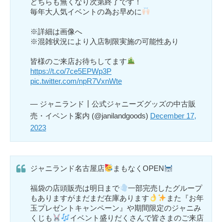
どちらも無くなり次第終了です！
毎年大人気イベントの為お早めに
※詳細は画像へ
※混雑状況により入店制限実施の可能性あり
皆様のご来店お待ちしてます
https://t.co/7ce5EPWp3P
pic.twitter.com/npR7VxnWte
— ジャニランド┃公式ジャニーズグッズの中古販
売・イベント案内 (@janilandgoods)
December 17,
2023
ジャニランド名古屋店
まもなくOPEN
福袋の店頭販売は明日まで
一部完売したグループ
もありますがまだまだ在庫あります
また『お年
玉プレゼントキャンペーン』や期間限定のジャニみ
くじも
イベント盛りだくさんで皆さまのご来店