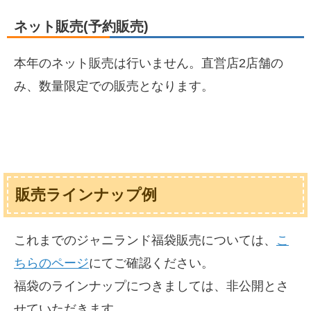
ズファンならワクワクすること間違いなし(^^Vレゴ好きの
レゴランド、ジブリ好きのジブリパーク。ジャニランド
ネット販売(予約販売)
は、ジャニーズファンの夢の国、ディズニーランドを目指
します♫売り場面積、約50坪の店内は、心斎橋本店の約2
倍！嵐、関ジャニ∞、Hey!Say!JUMP、NEW...
本年のネット販売は行いません。直営店2店舗の
み、数量限定での販売となります。
販売ラインナップ例
これまでのジャニランド福袋販売については、
こ
ちらのページ
にてご確認ください。
福袋のラインナップにつきましては、非公開とさ
せていただきます。