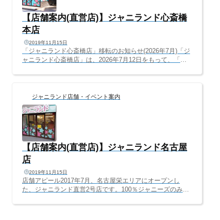
【店舗案内(直営店)】ジャニランド心斎橋
本店
2019年11月15日
「ジャニランド心斎橋店」移転のお知らせ(2026年7月)「ジ
ャニランド心斎橋店」は、2026年7月12日をもって、「梅
田・茶屋町」へ移転・リニューアルオープンすることとな
りました。2015年、旧ジャニショ跡地に開店して以来、11
年間もの間、本当にありがとうございました。今よりもっ
と見やすく、もっと掘り出し物が見つかるお店へ進化しま
ジャニランド店舗・イベント案内
す！引き続き、「ジャニランド/Plus K 梅田茶屋町店」への
ご来店、ご利用心よりお待ちしております。━━━━━━
━━━━━━━━━━━━━━ ジャニランド心斎橋より
皆さまへご報告━━━━━━━━━━━━━━━━━━━
━いつもジャニ...
【店舗案内(直営店)】ジャニランド名古屋
店
2019年11月15日
店舗アピール2017年7月、名古屋栄エリアにオープンし
た、ジャニランド直営2号店です。100％ジャニーズのみを
取り扱う、日本唯一のジャニーズ専門店で、店内はすべて
ジャニーズグッズのみ。ジャニーズのみに特化したからこ
そ実現した、歴代グッズがずらりと並ぶ店内は、ジャニー