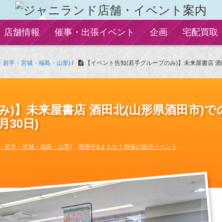
店舗情報
催事・出張イベント
企画
宅配買取
・岩手・宮城・福島・山形)
/
【イベント告知(若手グループのみ)】未来屋書店 酒田北
)】未来屋書店 酒田北(山形県酒田市)で
月30日)
・岩手・宮城・福島・山形)
開催中&まもなく開催の販売イベント