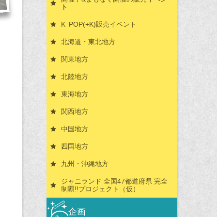
ト
KｰPOP(+K)販売イベント
北海道・東北地方
関東地方
北陸地方
東海地方
関西地方
中国地方
四国地方
九州・沖縄地方
ジャニランド 全国47都道府県 完全
制覇!!プロジェクト（仮）
企画