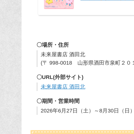
「ジャニランド」直営店は「
現在「心斎橋本店」「名古屋店
も「ジャニランド」のまま、名
ンド」に変更催事（書店、CDシ
〇場所・住所
未来屋書店 酒田北
(〒 998-0018 山形県酒田市泉町２
〇URL(外部サイト)
未来屋書店 酒田北
〇期間・営業時間
2026年6月27日（土）～8月30日（日