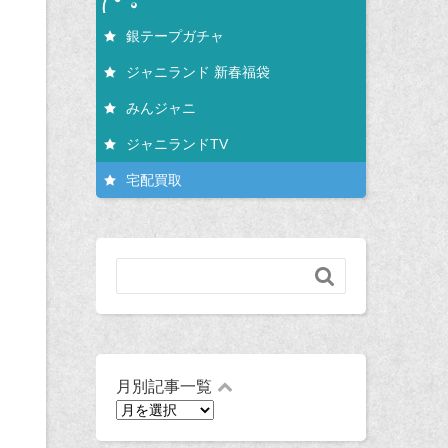
銀テープガチャ
ジャニランド 新春福袋
みんジャニ
ジャニランドTV
宅配買取

月別記事一覧
月
別