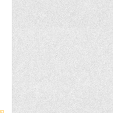
記
事
一
覧