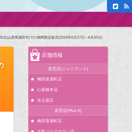
(山形県酒田市)での期間限定販売(2026年6月27日～8月30日)
店舗情報
の
直営店(ジャニランド)
梅田茶屋町店
心斎橋本店
名古屋店
直営店(Plus K)
梅田茶屋町店
大阪コリアタウン店