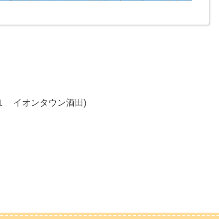
ジャニランド」のまま、名称変更無く継続致します。※直営店として、
」の2店舗を運営中弊社が直接運営するサイト名やSNSアカウント名
称変更無く継続致します。［催事・POPUPイベント名］は「スタラ
ョップ、外部施設内の販売...
０１ イオンタウン酒田)
）