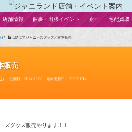
店舗情報
催事・出張イベント
企画
宅配買取
)
/
広島にてジャニーズグッズと古本販売
本販売
根)
公開日
2014.12.08
最終更新日
2020/01/14
ーズグッズ販売やります！！