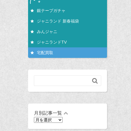
銀テープガチャ
ジャニランド 新春福袋
みんジャニ
ジャニランドTV
宅配買取

月別記事一覧
月
別