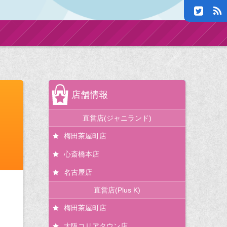
店舗情報
直営店(ジャニランド)
梅田茶屋町店
心斎橋本店
名古屋店
直営店(Plus K)
梅田茶屋町店
大阪コリアタウン店