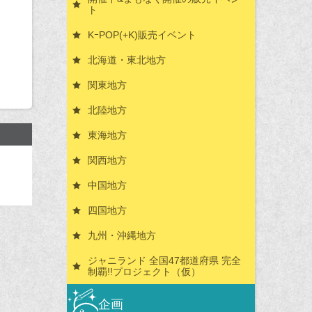
ト
KｰPOP(+K)販売イベント
北海道・東北地方
関東地方
北陸地方
東海地方
関西地方
中国地方
四国地方
九州・沖縄地方
ジャニランド 全国47都道府県 完全
制覇!!プロジェクト（仮）
企画