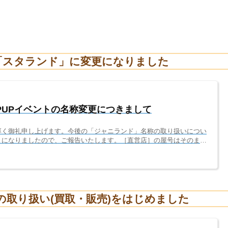
が「スタランド」に変更になりました
PUPイベントの名称変更につきまして
厚く御礼申し上げます。今後の「ジャニランド」名称の取り扱いについ
とになりましたので、ご報告いたします。［直営店］の屋号はそのまま
ジャニランド」のまま、名称変更無く継続致します。※直営店として、
」の2店舗を運営中弊社が直接運営するサイト名やSNSアカウント名
称変更無く継続致します。［催事・POPUPイベント名］は「スタラ
ョップ、外部施設内の販売...
)の取り扱い(買取・販売)をはじめました