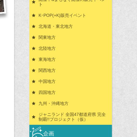
ト
KｰPOP(+K)販売イベント
北海道・東北地方
関東地方
北陸地方
東海地方
関西地方
中国地方
四国地方
九州・沖縄地方
ジャニランド 全国47都道府県 完全
制覇!!プロジェクト（仮）
企画