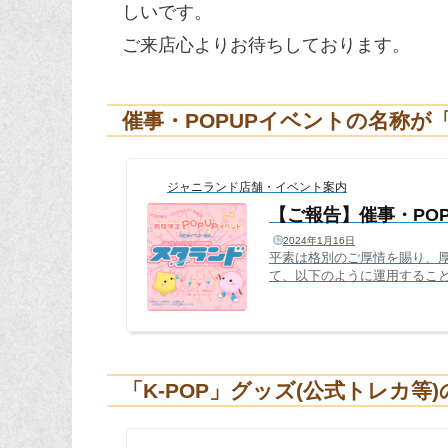
しいです。
ご来店心よりお待ちしております。
催事・POPUPイベントの名称
ジャニランド店舗・イベント案内
【ご報告】催事・PO
2024年1月16日
平素は格別のご厚情を賜り、
て、以下のように運用するこ
「ジャニランド」直営店は「
現在「心斎橋本店」「名古屋店
も「ジャニランド」のまま、名
ンド」に変更催事（書店、CDシ
「K-POP」グッズ(公式トレカ等