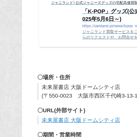
ジャニランド│公式ジャニーズグッズの宅配高価買
「K-POP」グッズ(
025年5月6日～)
https://janiland.jp/news/kpop_
ジャニランド買取サービスを
らのリクエストや、お問合せを
た。現時点では、下記９グル
〇場所・住所
未来屋書店 大阪ドームシティ店
(〒550-0023 大阪市西区千代崎3-
〇URL(外部サイト)
未来屋書店 大阪ドームシティ店
〇期間・営業時間