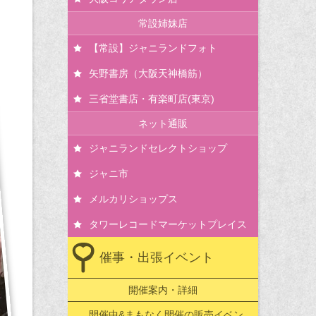
常設姉妹店
【常設】ジャニランドフォト
矢野書房（大阪天神橋筋）
三省堂書店・有楽町店(東京)
ネット通販
ジャニランドセレクトショップ
ジャニ市
メルカリショップス
タワーレコードマーケットプレイス
催事・出張イベント
開催案内・詳細
開催中&まもなく開催の販売イベン