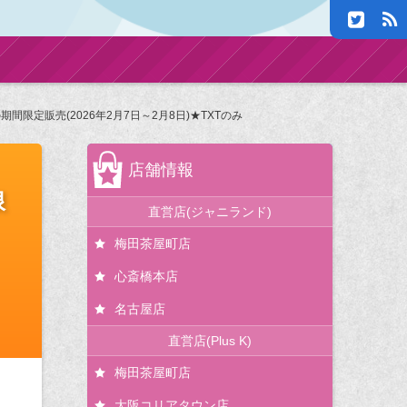
限定販売(2026年2月7日～2月8日)★TXTのみ
店舗情報
限
直営店(ジャニランド)
梅田茶屋町店
心斎橋本店
名古屋店
直営店(Plus K)
梅田茶屋町店
大阪コリアタウン店