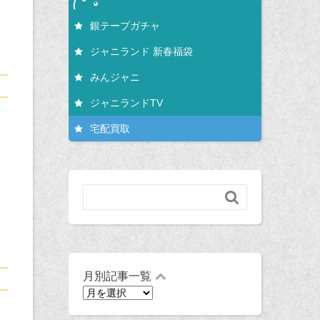
銀テープガチャ
ジャニランド 新春福袋
みんジャニ
ジャニランドTV
宅配買取

月別記事一覧
月
別