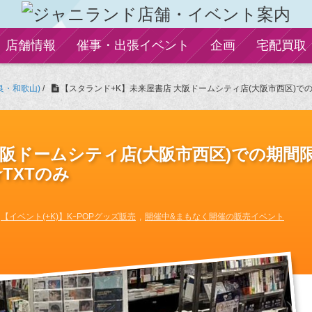
店舗情報
催事・出張イベント
企画
宅配買取
良・和歌山)
/
【スタランド+K】未来屋書店 大阪ドームシティ店(大阪市西区)での期間
大阪ドームシティ店(大阪市西区)での期間
★TXTのみ
【イベント(+K)】KｰPOPグッズ販売
開催中&まもなく開催の販売イベント