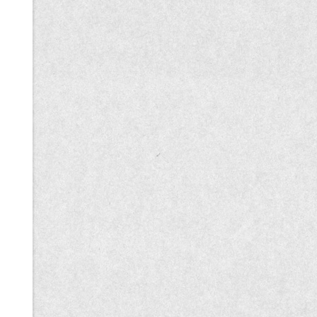
記
事
一
覧