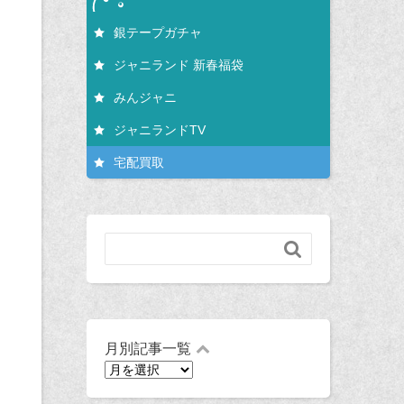
銀テープガチャ
ジャニランド 新春福袋
みんジャニ
ジャニランドTV
宅配買取

月別記事一覧
月
別