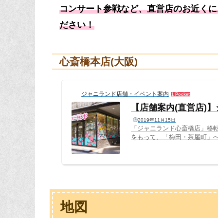
コンサート参戦など、直営店のお近くに
ださい！
心斎橋本店(大阪)
ジャニランド店舗・イベント案内
1 Pocket
【店舗案内(直営店)
2019年11月15日
「ジャニランド心斎橋店」移転の
をもって、「梅田・茶屋町」へ
ャニショ跡地に開店して以来、
く、もっと掘り出し物が見つかる
店」へのご来店、ご利用心よ
ジャニランド心斎橋より皆さま
地図