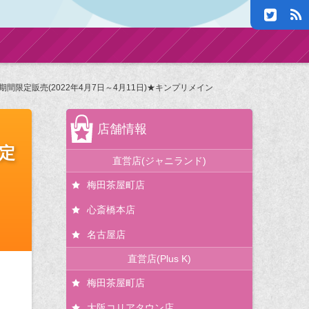
間限定販売(2022年4月7日～4月11日)★キンプリメイン
店舗情報
定
直営店(ジャニランド)
梅田茶屋町店
心斎橋本店
名古屋店
直営店(Plus K)
梅田茶屋町店
大阪コリアタウン店