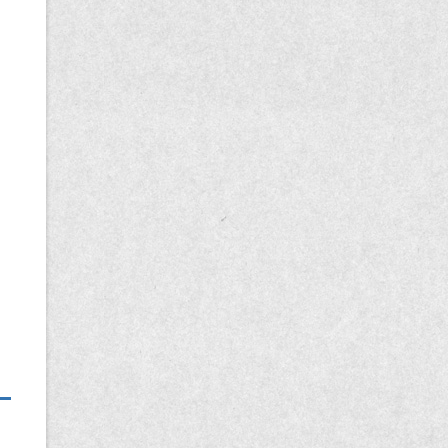
記
事
一
覧