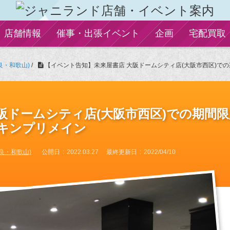
店舗情報
催事・出張イベント
企画
宅配買取
良・和歌山)
/
【イベント告知】未来屋書店 大阪ドームシティ店(大阪市西区)での期
阪ドームシティ店(大阪市西区)での期間限
)★キンプリメイン
良・和歌山)
公開日
2022.03.27
最終更新日
2022/04/10