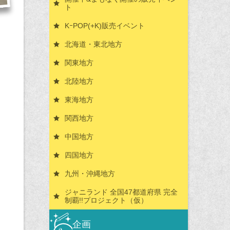
ト
KｰPOP(+K)販売イベント
北海道・東北地方
関東地方
北陸地方
東海地方
関西地方
中国地方
四国地方
九州・沖縄地方
ジャニランド 全国47都道府県 完全
制覇!!プロジェクト（仮）
企画