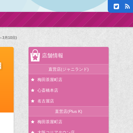
3月10日)
店舗情報
日
直営店(ジャニランド)
梅田茶屋町店
心斎橋本店
名古屋店
直営店(Plus K)
梅田茶屋町店
大阪コリアタウン店