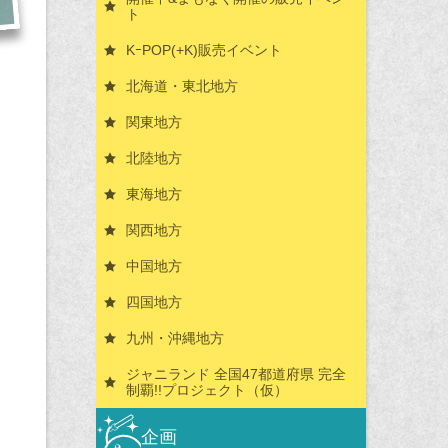
ト
KｰPOP(+K)販売イベント
北海道・東北地方
関東地方
北陸地方
東海地方
関西地方
中国地方
四国地方
九州・沖縄地方
ジャニランド 全国47都道府県 完全
制覇!!プロジェクト（仮）
企画