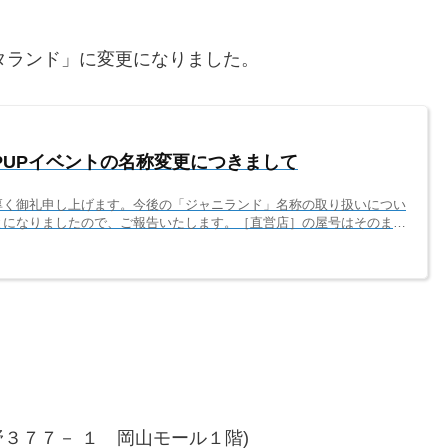
スタランド」に変更になりました。
PUPイベントの名称変更につきまして
厚く御礼申し上げます。今後の「ジャニランド」名称の取り扱いについ
とになりましたので、ご報告いたします。［直営店］の屋号はそのまま
ジャニランド」のまま、名称変更無く継続致します。※直営店として、
」の2店舗を運営中弊社が直接運営するサイト名やSNSアカウント名
称変更無く継続致します。［催事・POPUPイベント名］は「スタラ
ョップ、外部施設内の販売...
中野３７７－ １ 岡山モール１階)