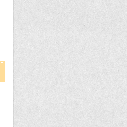
記
事
一
覧