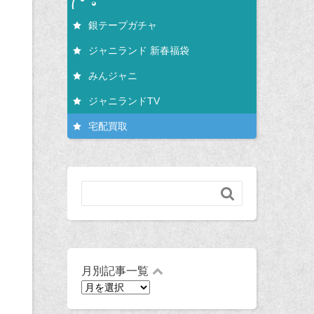
銀テープガチャ
ジャニランド 新春福袋
みんジャニ
ジャニランドTV
宅配買取

月別記事一覧
月
別