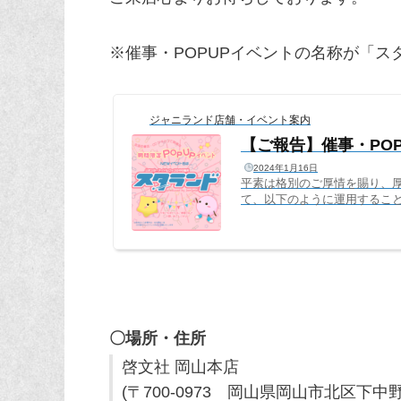
※催事・POPUPイベントの名称が「
ジャニランド店舗・イベント案内
【ご報告】催事・PO
2024年1月16日
平素は格別のご厚情を賜り、
て、以下のように運用するこ
「ジャニランド」直営店は「
現在「心斎橋本店」「名古屋店
も「ジャニランド」のまま、名
ンド」に変更催事（書店、CDシ
〇場所・住所
啓文社 岡山本店
(〒700-0973 岡山県岡山市北区下