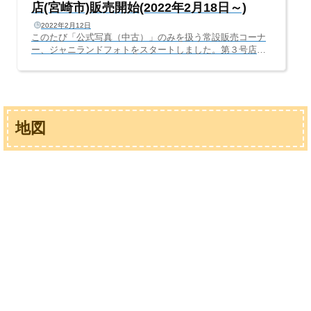
店(宮崎市)販売開始(2022年2月18日～)
2022年2月12日
このたび「公式写真（中古）」のみを扱う常設販売コーナ
ー、ジャニランドフォトをスタートしました。第３号店
は、未来屋書店 宮崎店様で展開スタートいたします。通常
の期間限定イベントは、「グッズ」「CD・DVD」「うち
わ」「パンフ」「クリアファイル」など様々なジャンルの
商品を用意していますが、ジャニランドフォトでは、「公
式写真」のバラ売りに絞り、新旧幅広いグループ、メンバ
地図
ーの公式写真を取り扱います。商品を「公式写真」絞るか
わりに、通常の催事よりも長い期間の常設販売コーナーと
なります（※期間は店舗によって異な...