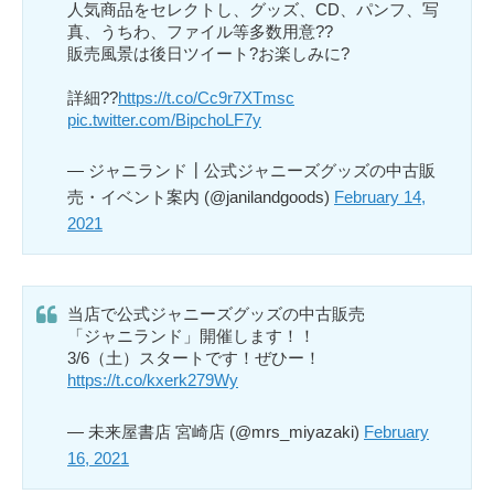
人気商品をセレクトし、グッズ、CD、パンフ、写
真、うちわ、ファイル等多数用意??
販売風景は後日ツイート?お楽しみに?
詳細??
https://t.co/Cc9r7XTmsc
pic.twitter.com/BipchoLF7y
— ジャニランド┃公式ジャニーズグッズの中古販
売・イベント案内 (@janilandgoods)
February 14,
2021
当店で公式ジャニーズグッズの中古販売
「ジャニランド」開催します！！
3/6（土）スタートです！ぜひー！
https://t.co/kxerk279Wy
— 未来屋書店 宮崎店 (@mrs_miyazaki)
February
16, 2021