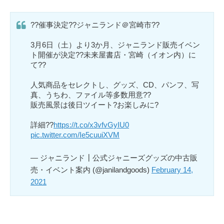
??催事決定??ジャニランド＠宮崎市??
3月6日（土）より3か月、ジャニランド販売イベン
ト開催が決定??未来屋書店・宮崎（イオン内）に
て??
人気商品をセレクトし、グッズ、CD、パンフ、写
真、うちわ、ファイル等多数用意??
販売風景は後日ツイート?お楽しみに?
詳細??
https://t.co/x3vfvGyIU0
pic.twitter.com/Ie5cuuiXVM
— ジャニランド┃公式ジャニーズグッズの中古販
売・イベント案内 (@janilandgoods)
February 14,
2021