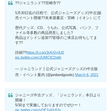
??ジャニランド??宮崎市??
5月30日迄の日程で、公式ジャニーズグッズ(中古)販
売イベント開催??未来屋書店・宮崎（イオン）にて
歴代グッズ、CD、うちわ、公式写真、パンフ、フ
ァイル等多数の商品用意しました?
商品はドシドシ追加??皆様のご来店お待ちしてま
す??
詳細??
https://t.co/x3vfvGyIU0
pic.twitter.com/JUMClCDq6r
— ジャニランド┃公式ジャニーズグッズの中古販
売・イベント案内 (@janilandgoods)
March 6, 2021
ジャニーズ中古グッズ、「ジャニランド」本日より
開催！
5/30まで実施しておりますのでぜひー！
pic.twitter.com/vDE1gVUfJn