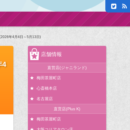
26年4月4日～5月13日)
店舗情報
4
直営店(ジャニランド)
梅田茶屋町店
心斎橋本店
名古屋店
直営店(Plus K)
梅田茶屋町店
大阪コリアタウン店