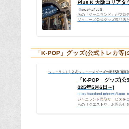
Plus K 大阪コリア
2026年1月29日
あの「ジャニランド」がプロデ
ジャニーズ公式グッズ専門店
から「K-POPグッズも取り
声にお応えし、全国の書店・C
レカを専門に扱う初の直営店「
コリアタウンのすぐそば（FIVE H
「K-POP」グッズ(公式トレカ等
ジャニランド│公式ジャニーズグッズの宅配高価買
「K-POP」グッズ(
025年5月6日～)
https://janiland.jp/news/kpop_
ジャニランド買取サービスを
らのリクエストや、お問合せを
た。現時点では、下記９グル