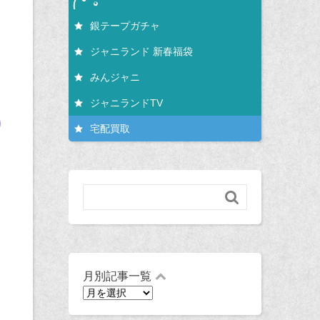
銀テープガチャ
ジャニランド 新春福袋
みんジャニ
ジャニランドTV
宅配買取

月別記事一覧
月
別