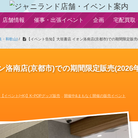
店舗情報
催事・出張イベント
企画
宅配買取
良・和歌山)
/
【イベント告知】大垣書店 イオン洛南店(京都市)での期間限定販売(20
洛南店(京都市)での期間限定販売(2026年
【イベント(+K)】KｰPOPグッズ販売
開催中&まもなく開催の販売イベント