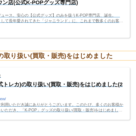
タウン店(公式K-POPグッズ専門店)
ュース。安心の【公式グッズ】のみを扱うK-POP専門店、誕生。
として長年愛されてきた「ジャニランド」に、これまで数多くのお客様
扱ってほしい！」という熱いリクエストをいただいておりました。 その
DショップでのPOPUPイベントを経て、ついに公式K-POPグッズ、ト
Plus K（プラスケイ）」をオープンいたします。場所は、聖地・大阪
OTEL OSAKA 1階）。 当店最...
)の取り扱い(買取・販売)をはじめました
取
公式トレカ)の取り扱い(買取・販売)をはじめました(2
new/
ご利用いただき誠にありがとうございます。このたび、多くのお客様か
いただき、「K-POP」グッズの取り扱い(買取・販売)をはじめまし
ープの「公式トレカ