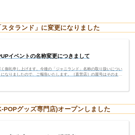
が「スタランド」に変更になりました
PUPイベントの名称変更につきまして
厚く御礼申し上げます。今後の「ジャニランド」名称の取り扱いについ
とになりましたので、ご報告いたします。［直営店］の屋号はそのまま
ジャニランド」のまま、名称変更無く継続致します。※直営店として、
」の2店舗を運営中弊社が直接運営するサイト名やSNSアカウント名
称変更無く継続致します。［催事・POPUPイベント名］は「スタラ
ョップ、外部施設内の販売...
式K-POPグッズ専門店)オープンしました