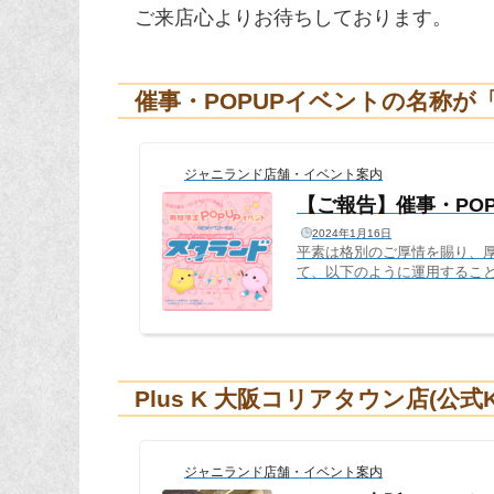
ご来店心よりお待ちしております。
催事・POPUPイベントの名称
ジャニランド店舗・イベント案内
【ご報告】催事・PO
2024年1月16日
平素は格別のご厚情を賜り、
て、以下のように運用するこ
「ジャニランド」直営店は「
現在「心斎橋本店」「名古屋店
も「ジャニランド」のまま、名
ンド」に変更催事（書店、CDシ
Plus K 大阪コリアタウン店(公
ジャニランド店舗・イベント案内