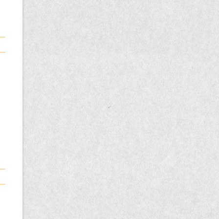
記
事
一
覧