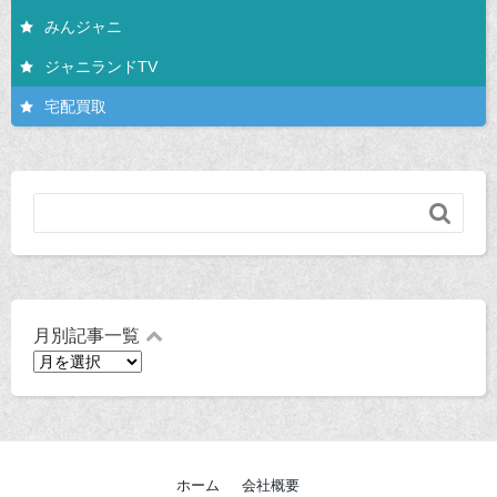
みんジャニ
ジャニランドTV
宅配買取

月別記事一覧
月
別
記
事
一
覧
ホーム
会社概要