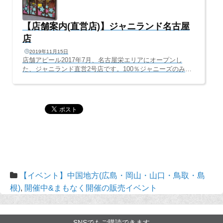
【店舗案内(直営店)】ジャニランド名古屋
店
2019年11月15日
店舗アピール2017年7月、名古屋栄エリアにオープンし
た、ジャニランド直営2号店です。100％ジャニーズのみを
取り扱う、日本唯一のジャニーズ専門店で、店内はすべて
ジャニーズグッズのみ。ジャニーズのみに特化したからこ
そ実現した、歴代グッズがずらりと並ぶ店内は、ジャニー
ズファンならワクワクすること間違いなし(^^Vレゴ好きの
レゴランド、ジブリ好きのジブリパーク。ジャニランド
は、ジャニーズファンの夢の国、ディズニーランドを目指
します♫売り場面積、約50坪の店内は、心斎橋本店の約2
倍！嵐、関ジャニ∞、Hey!Say!JUMP、NEW...
【イベント】中国地方(広島・岡山・山口・鳥取・島
根)
,
開催中&まもなく開催の販売イベント
SNSでもご購読できます