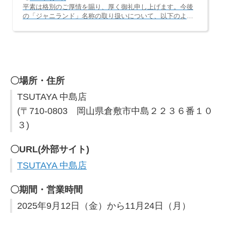
平素は格別のご厚情を賜り、厚く御礼申し上げます。今後
の「ジャニランド」名称の取り扱いについて、以下のよう
に運用することになりましたので、ご報告いたします。
［直営店］の屋号はそのまま「ジャニランド」直営店は
「ジャニランド」のまま、名称変更無く継続致します。※
直営店として、現在「心斎橋本店」「名古屋店」の2店舗を
運営中弊社が直接運営するサイト名やSNSアカウント名も
「ジャニランド」のまま、名称変更無く継続致します。
［催事・POPUPイベント名］は「スタランド」に変更催事
〇場所・住所
（書店、CDショップ、外部施設内の販売...
TSUTAYA 中島店
(〒710-0803 岡山県倉敷市中島２２３６番１０
３)
〇URL(外部サイト)
TSUTAYA 中島店
〇期間・営業時間
2025年9月12日（金）から11月24日（月）