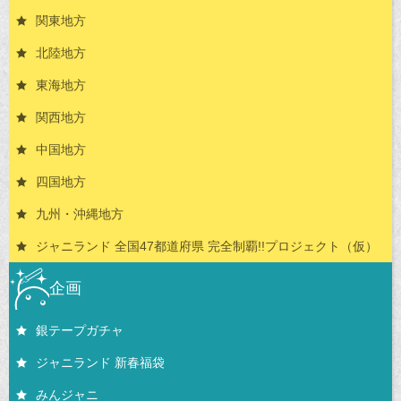
関東地方
北陸地方
東海地方
関西地方
中国地方
四国地方
九州・沖縄地方
ジャニランド 全国47都道府県 完全制覇!!プロジェクト（仮）
企画
銀テープガチャ
ジャニランド 新春福袋
みんジャニ