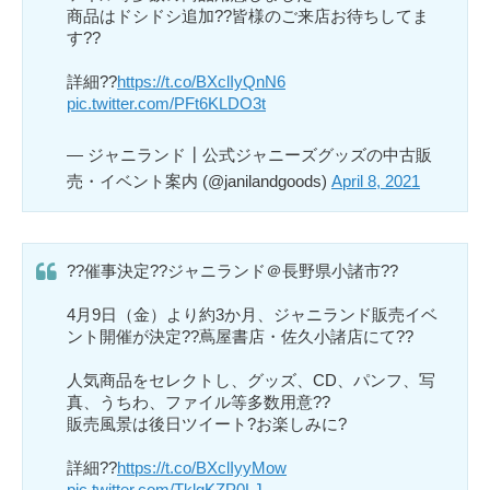
商品はドシドシ追加??皆様のご来店お待ちしてま
す??
詳細??
https://t.co/BXclIyQnN6
pic.twitter.com/PFt6KLDO3t
— ジャニランド┃公式ジャニーズグッズの中古販
売・イベント案内 (@janilandgoods)
April 8, 2021
??催事決定??ジャニランド＠長野県小諸市??
4月9日（金）より約3か月、ジャニランド販売イベ
ント開催が決定??蔦屋書店・佐久小諸店にて??
人気商品をセレクトし、グッズ、CD、パンフ、写
真、うちわ、ファイル等多数用意??
販売風景は後日ツイート?お楽しみに?
詳細??
https://t.co/BXclIyyMow
pic.twitter.com/TklqKZP0LJ