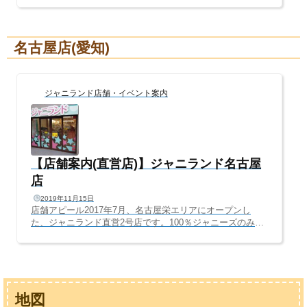
りました。2015年、旧ジャニショ跡地に開店して以来、11
年間もの間、本当にありがとうございました。今よりもっ
と見やすく、もっと掘り出し物が見つかるお店へ進化しま
名古屋店(愛知)
す！引き続き、「ジャニランド/Plus K 梅田茶屋町店」への
ご来店、ご利用心よりお待ちしております。━━━━━━
━━━━━━━━━━━━━━ ジャニランド心斎橋より
皆さまへご報告━━━━━━━━━━━━━━━━━━━
ジャニランド店舗・イベント案内
━いつもジャニ...
【店舗案内(直営店)】ジャニランド名古屋
店
2019年11月15日
店舗アピール2017年7月、名古屋栄エリアにオープンし
た、ジャニランド直営2号店です。100％ジャニーズのみを
取り扱う、日本唯一のジャニーズ専門店で、店内はすべて
ジャニーズグッズのみ。ジャニーズのみに特化したからこ
そ実現した、歴代グッズがずらりと並ぶ店内は、ジャニー
ズファンならワクワクすること間違いなし(^^Vレゴ好きの
レゴランド、ジブリ好きのジブリパーク。ジャニランド
地図
は、ジャニーズファンの夢の国、ディズニーランドを目指