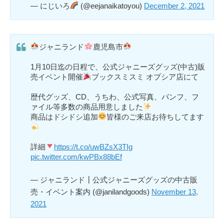
— にじいろ
(@eejanaikatoyou)
December 2, 2021
ジャニランド
鹿児島市
1月10日迄の日程で、公式ジャニーズグッズ(中古)販
売イベント開催
ブックスミスミ オプシア店にて
歴代グッズ、CD、うちわ、公式写真、パンフ、フ
ァイル等多数の商品用意しました
商品はドシドシ追加
皆様のご来店お待ちしてます
詳細
https://t.co/uwBZsX3TIg
pic.twitter.com/kwPBx88bEf
— ジャニランド┃公式ジャニーズグッズの中古販
売・イベント案内 (@janilandgoods)
November 13,
2021