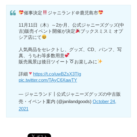
催事決定
ジャニランド＠鹿児島市
11月11日（木）～2か月、公式ジャニーズグッズ(中
古)販売イベント開催が決定
ブックスミスミ オプ
シア店にて
人気商品をセレクトし、グッズ、CD、パンフ、写
真、うちわ等多数用意
販売風景は後日ツイート
お楽しみに
詳細
https://t.co/uwBZsX3TIg
pic.twitter.com/TAyC6XawTY
— ジャニランド┃公式ジャニーズグッズの中古販
売・イベント案内 (@janilandgoods)
October 24,
2021