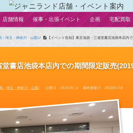
店舗情報
催事・出張イベント
企画
宅配買取
馬・埼玉・神奈川・山梨)
/
【イベント告知】東京池袋・三省堂書店池袋本店内での期間
堂書店池袋本店内での期間限定販売(201
馬・埼玉・神奈川・山梨)
公開日
2019.08.11
最終更新日
2020/01/16