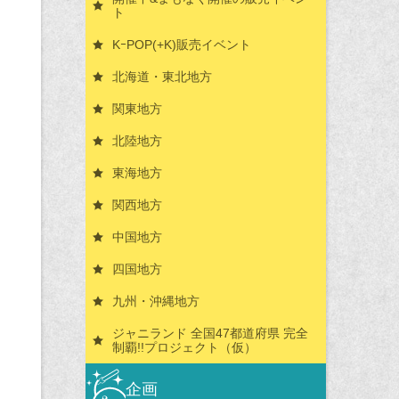
ト
KｰPOP(+K)販売イベント
北海道・東北地方
関東地方
北陸地方
東海地方
関西地方
中国地方
四国地方
九州・沖縄地方
ジャニランド 全国47都道府県 完全
制覇!!プロジェクト（仮）
企画