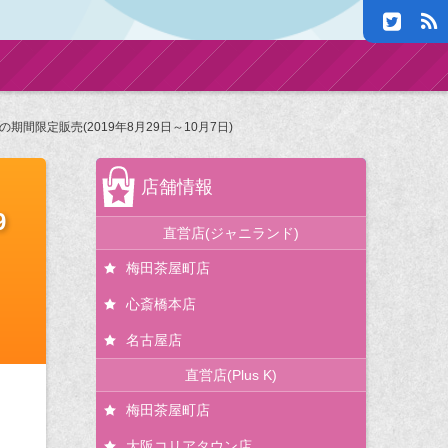
限定販売(2019年8月29日～10月7日)
店舗情報
9
直営店(ジャニランド)
梅田茶屋町店
心斎橋本店
名古屋店
直営店(Plus K)
梅田茶屋町店
大阪コリアタウン店