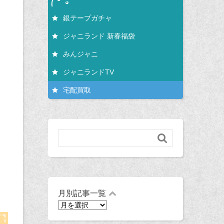
銀テープガチャ
ジャニランド 新春福袋
みんジャニ
ジャニランドTV
宅配買取

月別記事一覧
月
別