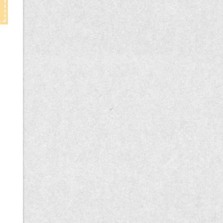
記
事
一
覧