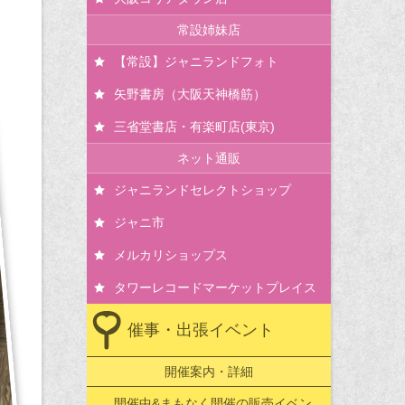
常設姉妹店
【常設】ジャニランドフォト
矢野書房（大阪天神橋筋）
三省堂書店・有楽町店(東京)
ネット通販
ジャニランドセレクトショップ
ジャニ市
メルカリショップス
タワーレコードマーケットプレイス
催事・出張イベント
開催案内・詳細
開催中&まもなく開催の販売イベン