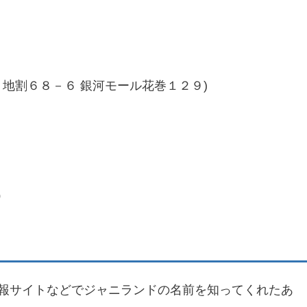
１６地割６８－６ 銀河モール花巻１２９)
）
、情報サイトなどでジャニランドの名前を知ってくれたあ