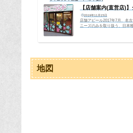
【店舗案内(直営店)
2019年11月15日
店舗アピール2017年7月、名
ニーズのみを取り扱う、日本
ニーズのみに特化したからこ
ワクワクすること間違いなし(
は、ジャニーズファンの夢の国
斎橋本店の約2倍！嵐、関ジャニ∞、H
地図