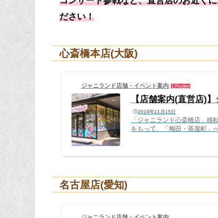
コンサート参戦など、直営店のお近くに
ださい！
心斎橋本店(大阪)
ジャニランド店舗・イベント案内
1 Pocket
【店舗案内(直営店)
2019年11月15日
「ジャニランド心斎橋店」移転の
をもって、「梅田・茶屋町」へ
ャニショ跡地に開店して以来、
く、もっと掘り出し物が見つかる
店」へのご来店、ご利用心よ
ジャニランド心斎橋より皆さま
名古屋店(愛知)
ジャニランド店舗・イベント案内