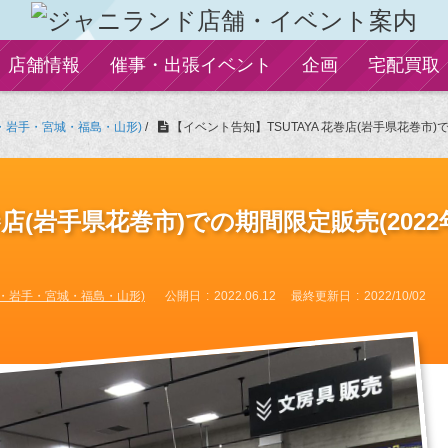
店舗情報
催事・出張イベント
企画
宅配買取
・岩手・宮城・福島・山形)
/
【イベント告知】TSUTAYA 花巻店(岩手県花巻市)で
巻店(岩手県花巻市)での期間限定販売(2022
・岩手・宮城・福島・山形)
公開日
2022.06.12
最終更新日
2022/10/02