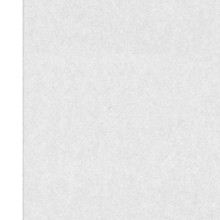
記
事
一
覧