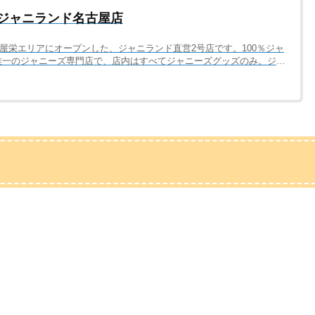
】ジャニランド名古屋店
古屋栄エリアにオープンした、ジャニランド直営2号店です。100％ジャ
唯一のジャニーズ専門店で、店内はすべてジャニーズグッズのみ。ジャ
そ実現した、歴代グッズがずらりと並ぶ店内は、ジャニーズファンなら
^^Vレゴ好きのレゴランド、ジブリ好きのジブリパーク。ジャニランド
、ディズニーランドを目指します♫売り場面積、約50坪の店内は、心
ey!Say!JUMP、NEW...