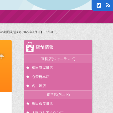
の期間限定販売(2022年7月1日～7月31日)
店舗情報
年
直営店(ジャニランド)
梅田茶屋町店
心斎橋本店
名古屋店
直営店(Plus K)
梅田茶屋町店
大阪コリアタウン店