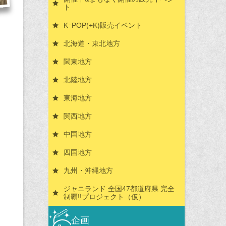
ト
KｰPOP(+K)販売イベント
北海道・東北地方
関東地方
北陸地方
東海地方
関西地方
中国地方
四国地方
九州・沖縄地方
ジャニランド 全国47都道府県 完全
制覇!!プロジェクト（仮）
企画