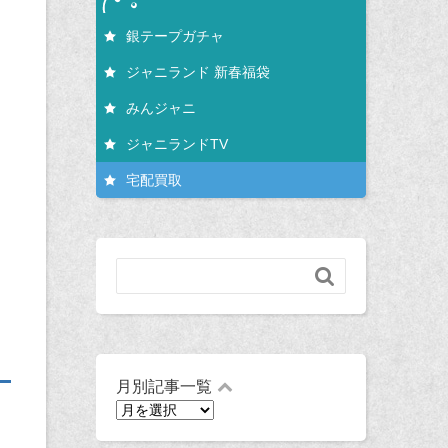
銀テープガチャ
ジャニランド 新春福袋
みんジャニ
ジャニランドTV
宅配買取

月別記事一覧
月
別