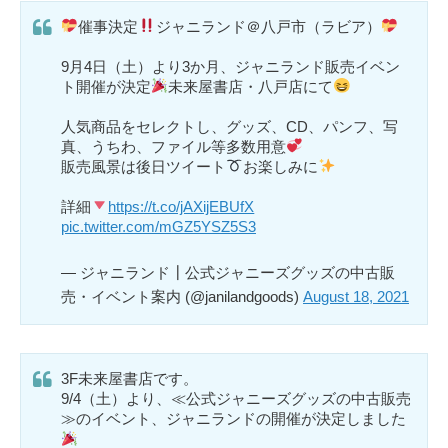
催事決定
ジャニランド＠八戸市（ラビア）
9月4日（土）より3か月、ジャニランド販売イベン
ト開催が決定
未来屋書店・八戸店にて
人気商品をセレクトし、グッズ、CD、パンフ、写
真、うちわ、ファイル等多数用意
販売風景は後日ツイート
お楽しみに
詳細
https://t.co/jAXijEBUfX
pic.twitter.com/mGZ5YSZ5S3
— ジャニランド┃公式ジャニーズグッズの中古販
売・イベント案内 (@janilandgoods)
August 18, 2021
3F未来屋書店です。
9/4（土）より、≪公式ジャニーズグッズの中古販売
≫のイベント、ジャニランドの開催が決定しました