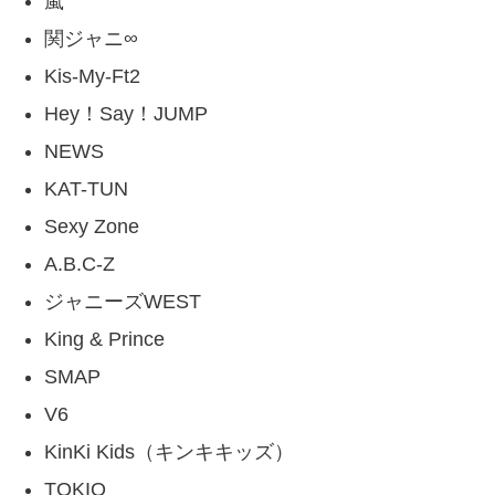
嵐
関ジャニ∞
Kis-My-Ft2
Hey！Say！JUMP
NEWS
KAT-TUN
Sexy Zone
A.B.C-Z
ジャニーズWEST
King & Prince
SMAP
V6
KinKi Kids（キンキキッズ）
TOKIO