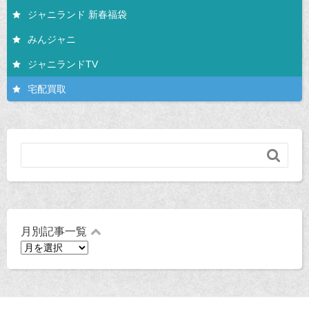
ジャニランド 新春福袋
みんジャニ
ジャニランドTV
宅配買取

月別記事一覧
月
別
記
事
一