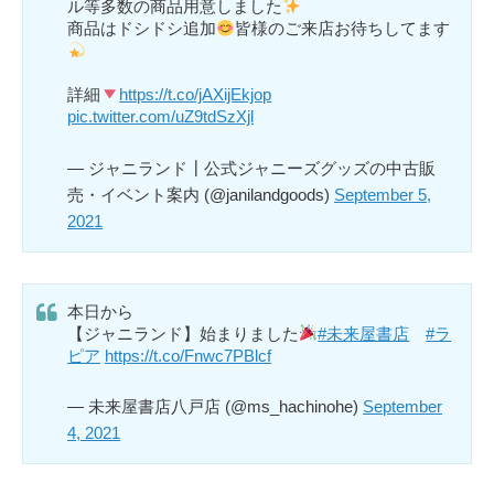
ル等多数の商品用意しました
商品はドシドシ追加
皆様のご来店お待ちしてます
詳細
https://t.co/jAXijEkjop
pic.twitter.com/uZ9tdSzXjl
— ジャニランド┃公式ジャニーズグッズの中古販
売・イベント案内 (@janilandgoods)
September 5,
2021
本日から
【ジャニランド】始まりました
#未来屋書店
#ラ
ピア
https://t.co/Fnwc7PBlcf
— 未来屋書店八戸店 (@ms_hachinohe)
September
4, 2021