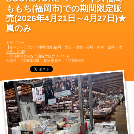
ももち(福岡市)での期間限定販
売(2026年4月21日～4月27日)★
嵐のみ
カテゴリー
【イベント】九州・沖縄地方(福岡・大分・佐賀・長崎・熊本・宮崎・鹿
児島・沖縄)
開催中&まもなく開催の販売イベント
公開日
2026.04.20
最終更新日
2026/04/24