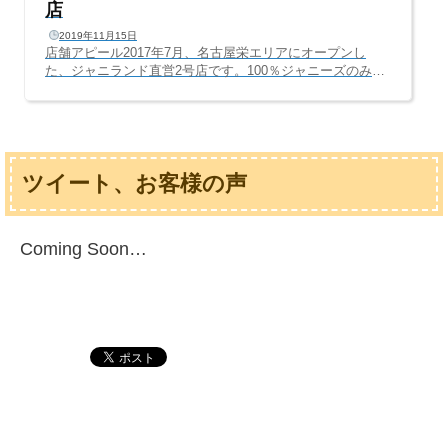
店
2019年11月15日
店舗アピール2017年7月、名古屋栄エリアにオープンし
た、ジャニランド直営2号店です。100％ジャニーズのみを
取り扱う、日本唯一のジャニーズ専門店で、店内はすべて
ジャニーズグッズのみ。ジャニーズのみに特化したからこ
そ実現した、歴代グッズがずらりと並ぶ店内は、ジャニー
ズファンならワクワクすること間違いなし(^^Vレゴ好きの
レゴランド、ジブリ好きのジブリパーク。ジャニランド
ツイート、お客様の声
は、ジャニーズファンの夢の国、ディズニーランドを目指
します♫売り場面積、約50坪の店内は、心斎橋本店の約2
倍！嵐、関ジャニ∞、Hey!Say!JUMP、NEW...
Coming Soon…