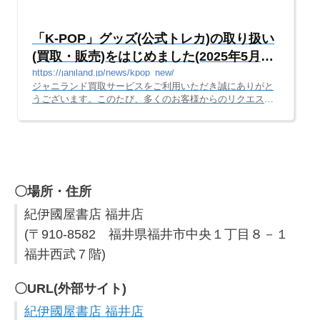
「K-POP」グッズ(公式トレカ)の取り扱い
(買取・販売)をはじめました(2025年5月6
日～)
https://janiland.jp/news/kpop_new/
ジャニランド買取サービスをご利用いただき誠にありがと
うございます。このたび、多くのお客様からのリクエスト
や、お問合せをいただき、「K-POP」グッズの取り扱い(買
取・販売)をはじめました。現時点では、下記９グループの
「公式トレカ
〇場所・住所
紀伊國屋書店 福井店
(〒910-8582 福井県福井市中央１丁目８－１
福井西武７階)
〇URL(外部サイト)
紀伊國屋書店 福井店