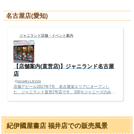
年間もの間、本当にありがとうございました。今よりもっ
と見やすく、もっと掘り出し物が見つかるお店へ進化しま
名古屋店(愛知)
す！引き続き、「ジャニランド/Plus K 梅田茶屋町店」への
ご来店、ご利用心よりお待ちしております。━━━━━━
━━━━━━━━━━━━━━ ジャニランド心斎橋より
皆さまへご報告━━━━━━━━━━━━━━━━━━━
ジャニランド店舗・イベント案内
━いつもジャニ...
【店舗案内(直営店)】ジャニランド名古屋
店
2019年11月15日
店舗アピール2017年7月、名古屋栄エリアにオープンし
た、ジャニランド直営2号店です。100％ジャニーズのみを
取り扱う、日本唯一のジャニーズ専門店で、店内はすべて
ジャニーズグッズのみ。ジャニーズのみに特化したからこ
そ実現した、歴代グッズがずらりと並ぶ店内は、ジャニー
ズファンならワクワクすること間違いなし(^^Vレゴ好きの
レゴランド、ジブリ好きのジブリパーク。ジャニランド
紀伊國屋書店 福井店での販売風景
は、ジャニーズファンの夢の国、ディズニーランドを目指
します♫売り場面積、約50坪の店内は、心斎橋本店の約2