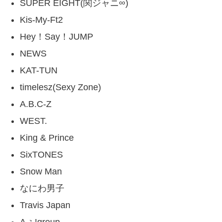
SUPER EIGHT(関ジャニ∞)
Kis-My-Ft2
Hey！Say！JUMP
NEWS
KAT-TUN
timelesz(Sexy Zone)
A.B.C-Z
WEST.
King & Prince
SixTONES
Snow Man
なにわ男子
Travis Japan
Aぇ!group