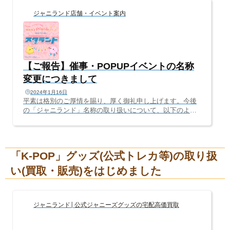
ジャニランド店舗・イベント案内
【ご報告】催事・POPUPイベントの名称
変更につきまして
2024年1月16日
平素は格別のご厚情を賜り、厚く御礼申し上げます。今後
の「ジャニランド」名称の取り扱いについて、以下のよう
に運用することになりましたので、ご報告いたします。
［直営店］の屋号はそのまま「ジャニランド」直営店は
「ジャニランド」のまま、名称変更無く継続致します。※
直営店として、現在「心斎橋本店」「名古屋店」の2店舗を
「K-POP」グッズ(公式トレカ等)の取り扱
運営中弊社が直接運営するサイト名やSNSアカウント名も
「ジャニランド」のまま、名称変更無く継続致します。
い(買取・販売)をはじめました
［催事・POPUPイベント名］は「スタランド」に変更催事
（書店、CDショップ、外部施設内の販売...
ジャニランド│公式ジャニーズグッズの宅配高価買取