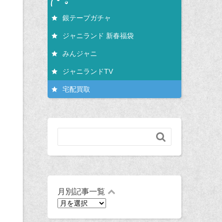
銀テープガチャ
ジャニランド 新春福袋
みんジャニ
ジャニランドTV
宅配買取

月別記事一覧
月
別