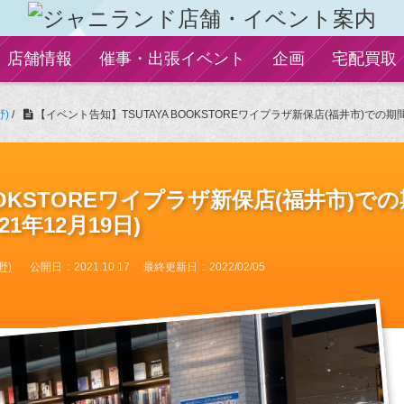
店舗情報
催事・出張イベント
企画
宅配買取
)
/
【イベント告知】TSUTAYA BOOKSTOREワイプラザ新保店(福井市)での期間限
OOKSTOREワイプラザ新保店(福井市)での
21年12月19日)
野)
公開日
2021.10.17
最終更新日
2022/02/05