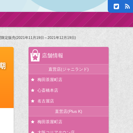
定販売(2021年11月19日～2021年12月19日)
店舗情報
期
直営店(ジャニランド)
梅田茶屋町店
心斎橋本店
名古屋店
直営店(Plus K)
梅田茶屋町店
大阪コリアタウン店