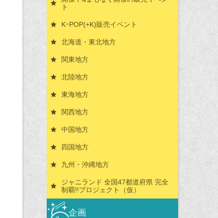
ト
KｰPOP(+K)販売イベント
北海道・東北地方
関東地方
北陸地方
東海地方
関西地方
中国地方
四国地方
九州・沖縄地方
ジャニランド 全国47都道府県 完全
制覇!!プロジェクト（仮）
企画