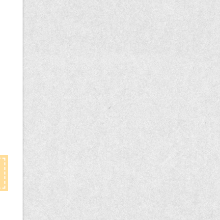
記
事
一
覧