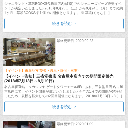
ジャニランド・草叢BOOKS各務原店内(岐阜)でのジャニーズグッズ販売イベ
ントが決定いたしました♪ 2018年8月25日（土）から9月24日（月）までの約
1ヶ月、草叢BOOKS様主催での開催となります。 ※ 草叢(くさむ […]
続きを読む
最終更新日: 2020.02.23
【イベント】東海地方(愛知・岐阜・静岡・三重)
【イベント告知】三省堂書店 名古屋本店内での期間限定販売
(2018年7月13日～8月19日)
名古屋駅直結、タカシマヤ ゲートタワーモール8Fにある、三省堂書店 名古屋
本店内にて、イベント開催が決定いたしました♪ 今年の1月での開催が好評だ
ったため、規模を拡大しての2回目開催になります。 2018年7月13日～8 […]
続きを読む
最終更新日: 2020.01.09