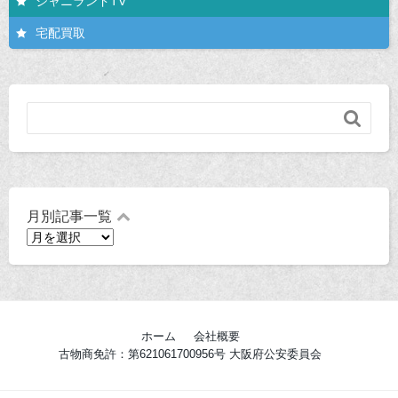
ジャニランドTV
宅配買取

月別記事一覧
月
別
記
事
一
覧
ホーム
会社概要
古物商免許：第621061700956号 大阪府公安委員会