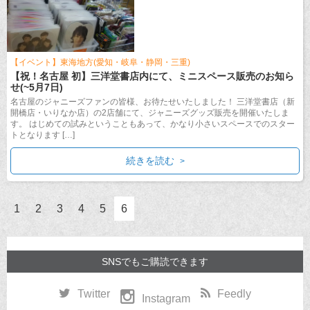
【イベント】東海地方(愛知・岐阜・静岡・三重)
【祝！名古屋 初】三洋堂書店内にて、ミニスペース販売のお知ら
せ(~5月7日)
名古屋のジャニーズファンの皆様、お待たせいたしました！ 三洋堂書店（新
開橋店・いりなか店）の2店舗にて、ジャニーズグッズ販売を開催いたしま
す。 はじめての試みということもあって、かなり小さいスペースでのスター
トとなります […]
続きを読む
1
2
3
4
5
6
SNSでもご購読できます
Twitter
Feedly
Instagram