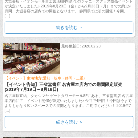
大垣書店・イオンモール富士宮店(静岡県)でのジャニーズグッズ販売イベント
が決定いたしました♪ 2019年8月23日（金）から9月23日（月）までの約1か
月間、大垣書店の店内での開催となります。 静岡県では初の開催！今回、
[…]
続きを読む
最終更新日: 2020.02.23
【イベント】東海地方(愛知・岐阜・静岡・三重)
【イベント告知】三省堂書店 名古屋本店内での期間限定販売
(2019年7月19日～8月18日)
名古屋駅直結、タカシマヤ ゲートタワーモール8Fにある、三省堂書店 名古屋
本店内にて、イベント開催が決定いたしました♪ 今回で4回目！今回は今まで
よりもかなり広いスペースでの展開となります。ご期待ください！ 2019年7
[…]
続きを読む