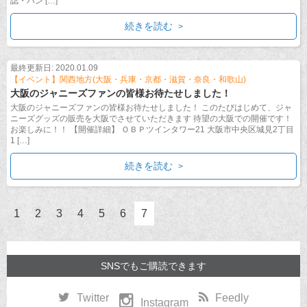
誌・パン […]
続きを読む
最終更新日: 2020.01.09
【イベント】関西地方(大阪・兵庫・京都・滋賀・奈良・和歌山)
大阪のジャニーズファンの皆様お待たせしました！
大阪のジャニーズファンの皆様お待たせしました！ このたびはじめて、ジャ
ニーズグッズの販売を大阪でさせていただきます 待望の大阪での開催です！
お楽しみに！！ 【開催詳細】 ＯＢＰツインタワー21 大阪市中央区城見2丁目
1 […]
続きを読む
1
2
3
4
5
6
7
SNSでもご購読できます
Twitter
Feedly
Instagram