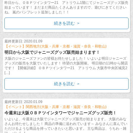
昨日から、ＯＢＰツインタワー21 アトリウム1階にてジャニーズグッズ販売
始まっています！ まだまだ商品たくさんありますので、遊びにきてください
ね。 嵐のパンフレット追加しました！！
続きを読む
最終更新日: 2020.01.09
【イベント】関西地方(大阪・兵庫・京都・滋賀・奈良・和歌山)
明日から大阪でジャニーズグッズ販売始まります！
大阪のジャニーズファンの皆様お待たせしました！ いよいよ明日ジャニーズ
グッズの販売を大阪でいたします！ 待望の大阪開催。 明日朝の11時から開店
です！ 【開催詳細】 ＯＢＰツインタワー21 アトリウム 大阪市中央区城見2
[…]
続きを読む
最終更新日: 2020.01.09
【イベント】関西地方(大阪・兵庫・京都・滋賀・奈良・和歌山)
今週末は大阪ＯＢＰツインタワーでジャニーズグッズ販売！
いよいよ、今週末は大阪でジャニーズグッズ販売が始まります。 大阪のみな
さんお待たせしました！ 商品の準備に追われています～ みなさんに喜んでい
ただけるような商品を持っていきたいと思います。 主な商品は、うちわ・雑