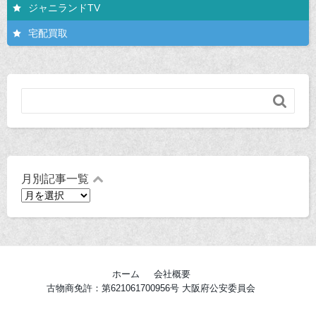
ジャニランドTV
宅配買取

月別記事一覧
月
別
記
事
一
覧
ホーム
会社概要
古物商免許：第621061700956号 大阪府公安委員会