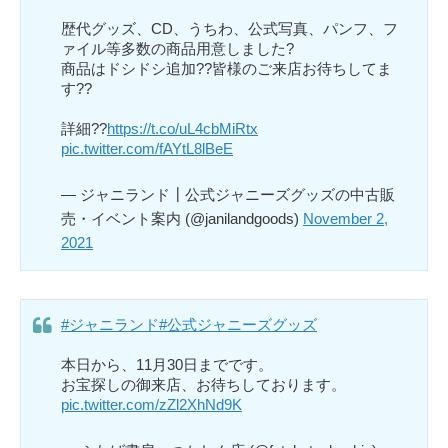
歴代グッズ、CD、うちわ、公式写真、パンフ、フ
ァイル等多数の商品用意しました?
商品はドシドシ追加??皆様のご来店お待ちしてま
す??
詳細??
https://t.co/uL4cbMiRtx
pic.twitter.com/fAYtL8lBeE
— ジャニランド┃公式ジャニーズグッズの中古販
売・イベント案内 (@janilandgoods)
November 2,
2021
#ジャニランド
#公式ジャニーズグッズ
本日から、11月30日までです。
お宝探しの御来店、お待ちしております。
pic.twitter.com/zZl2XhNd9K