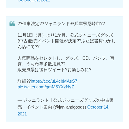
??催事決定??ジャニランド＠兵庫県尼崎市??
11月1日（月）より1か月、公式ジャニーズグッズ
(中古)販売イベント開催が決定??ふたば書房つかし
ん店にて??
人気商品をセレクトし、グッズ、CD、パンフ、写
真、うちわ等多数用意??
販売風景は後日ツイート?お楽しみに?
詳細??
https://t.co/uL4cbMAsS7
pic.twitter.com/qmM5YXzNyZ
— ジャニランド┃公式ジャニーズグッズの中古販
売・イベント案内 (@janilandgoods)
October 14,
2021