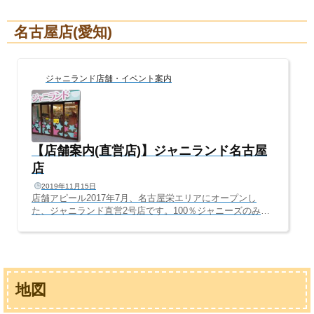
年間もの間、本当にありがとうございました。今よりもっ
と見やすく、もっと掘り出し物が見つかるお店へ進化しま
名古屋店(愛知)
す！引き続き、「ジャニランド/Plus K 梅田茶屋町店」への
ご来店、ご利用心よりお待ちしております。━━━━━━
━━━━━━━━━━━━━━ ジャニランド心斎橋より
皆さまへご報告━━━━━━━━━━━━━━━━━━━
ジャニランド店舗・イベント案内
━いつもジャニ...
【店舗案内(直営店)】ジャニランド名古屋
店
2019年11月15日
店舗アピール2017年7月、名古屋栄エリアにオープンし
た、ジャニランド直営2号店です。100％ジャニーズのみを
取り扱う、日本唯一のジャニーズ専門店で、店内はすべて
ジャニーズグッズのみ。ジャニーズのみに特化したからこ
そ実現した、歴代グッズがずらりと並ぶ店内は、ジャニー
ズファンならワクワクすること間違いなし(^^Vレゴ好きの
レゴランド、ジブリ好きのジブリパーク。ジャニランド
地図
は、ジャニーズファンの夢の国、ディズニーランドを目指
します♫売り場面積、約50坪の店内は、心斎橋本店の約2
倍！嵐、関ジャニ∞、Hey!Say!JUMP、NEW...