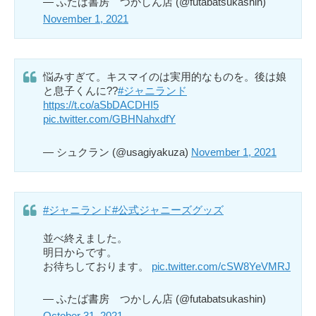
— ふたば書房 つかしん店 (@futabatsukashin)
November 1, 2021
悩みすぎて。キスマイのは実用的なものを。後は娘
と息子くんに??
#ジャニランド
https://t.co/aSbDACDHI5
pic.twitter.com/GBHNahxdfY
— シュクラン (@usagiyakuza)
November 1, 2021
#ジャニランド
#公式ジャニーズグッズ
並べ終えました。
明日からです。
お待ちしております。
pic.twitter.com/cSW8YeVMRJ
— ふたば書房 つかしん店 (@futabatsukashin)
October 31, 2021