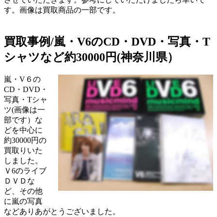
す。画像は買取商品の一部です。
買取事例/嵐・V6のCD・DVD・写真・T
シャツなど約30000円(神奈川県）
嵐・V６の
CD・DVD・
写真・Tシャ
ツ(画像は一
部です）な
どを中心に
約30000円の
買取りいた
しました。
Ｖ6のライブ
ＤＶＤな
ど、その他
に嵐の写真
などありあがとうございました。